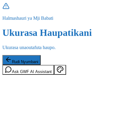
Halmashauri ya Mji Babati
Ukurasa Haupatikani
Ukurasa unaoutafuta haupo.
Rudi Nyumbani
Ask GWF AI Assistant