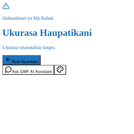
Halmashauri ya Mji Babati
Ukurasa Haupatikani
Ukurasa unaoutafuta haupo.
Rudi Nyumbani
Ask GWF AI Assistant