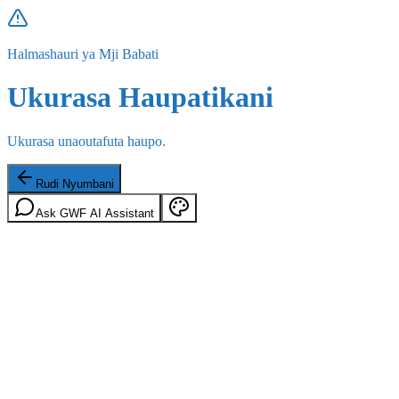
Halmashauri ya Mji Babati
Ukurasa Haupatikani
Ukurasa unaoutafuta haupo.
Rudi Nyumbani
Ask GWF AI Assistant