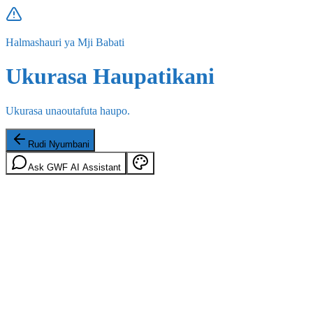
Halmashauri ya Mji Babati
Ukurasa Haupatikani
Ukurasa unaoutafuta haupo.
Rudi Nyumbani
Ask GWF AI Assistant