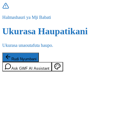
Halmashauri ya Mji Babati
Ukurasa Haupatikani
Ukurasa unaoutafuta haupo.
Rudi Nyumbani
Ask GWF AI Assistant