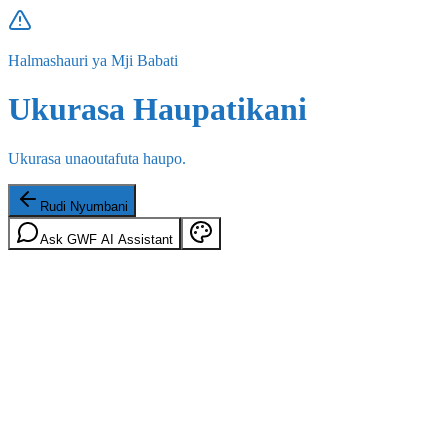
Halmashauri ya Mji Babati
Ukurasa Haupatikani
Ukurasa unaoutafuta haupo.
Rudi Nyumbani
Ask GWF AI Assistant