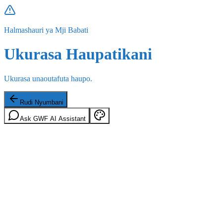
Halmashauri ya Mji Babati
Ukurasa Haupatikani
Ukurasa unaoutafuta haupo.
Rudi Nyumbani
Ask GWF AI Assistant