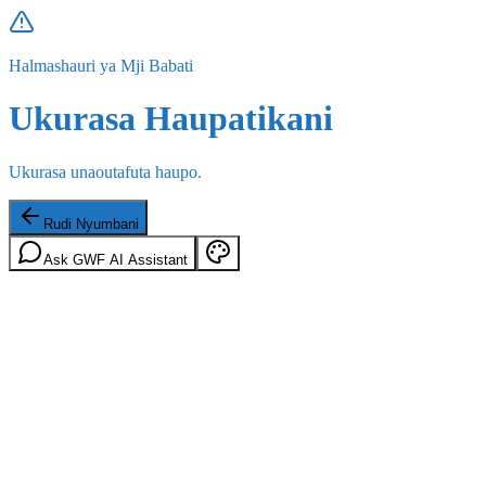
Halmashauri ya Mji Babati
Ukurasa Haupatikani
Ukurasa unaoutafuta haupo.
Rudi Nyumbani
Ask GWF AI Assistant