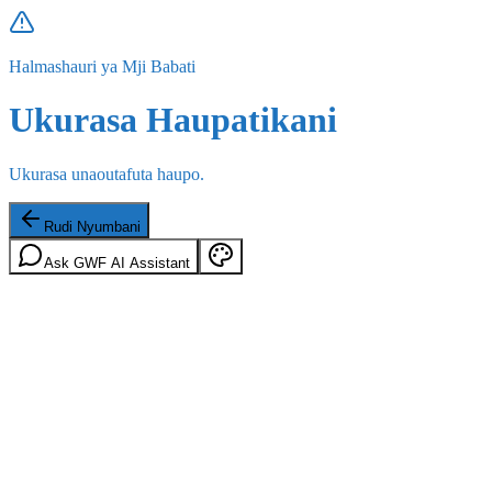
Halmashauri ya Mji Babati
Ukurasa Haupatikani
Ukurasa unaoutafuta haupo.
Rudi Nyumbani
Ask GWF AI Assistant